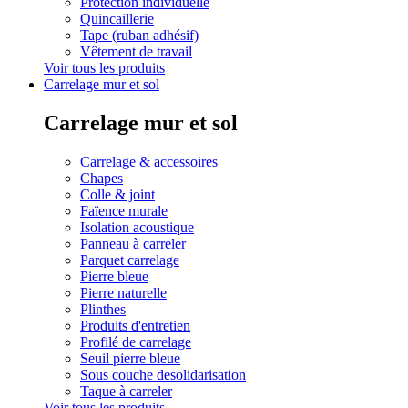
Protection individuelle
Quincaillerie
Tape (ruban adhésif)
Vêtement de travail
Voir tous les produits
Carrelage mur et sol
Carrelage mur et sol
Carrelage & accessoires
Chapes
Colle & joint
Faïence murale
Isolation acoustique
Panneau à carreler
Parquet carrelage
Pierre bleue
Pierre naturelle
Plinthes
Produits d'entretien
Profilé de carrelage
Seuil pierre bleue
Sous couche desolidarisation
Taque à carreler
Voir tous les produits