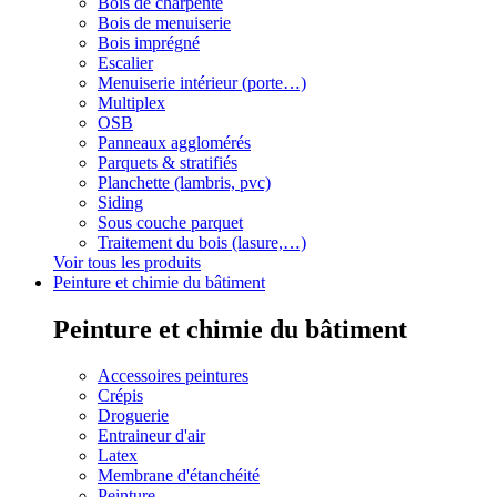
Bois de charpente
Bois de menuiserie
Bois imprégné
Escalier
Menuiserie intérieur (porte…)
Multiplex
OSB
Panneaux agglomérés
Parquets & stratifiés
Planchette (lambris, pvc)
Siding
Sous couche parquet
Traitement du bois (lasure,…)
Voir tous les produits
Peinture et chimie du bâtiment
Peinture et chimie du bâtiment
Accessoires peintures
Crépis
Droguerie
Entraineur d'air
Latex
Membrane d'étanchéité
Peinture