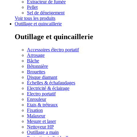
Extracteur de fumée
Pellet
Sel de déneigement
Voir tous les produits
Outillage et quincaillerie
Outillage et quincaillerie
Accessoires électro portatif
Arrosage
Bâche
Bétonnière
Brouettes
Disque diamant
Échelles & échafaudages
Electricité & éclairage
Electro portatif
Enrouleur
Etais & tréteaux
Fixation
Malaxeur
Mesure et laser
Nettoyeur HP
Outillage a main