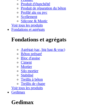
Produit d'étanchéité
Produit de réparation du béton
Profilé alu ou pvc
Scellement
Silicone & Mastic
Voir tous les produits
Fondations et agrégats
Fondations et agrégats
Agrégat (sac, big bag & vrac)
Béton préparé
Bloc d'assise
Ciment
Mortier
Silo mortier
Stabilisé
Treillis à béton
Treillis de chape
Voir tous les produits
Gedimax
Gedimax