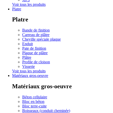
Voir tous les produits
Platre
Platre
Bande de finition
Carreau de plâtre
Cheville spéciale plaque
Enduit
Pate de finition
Plaque de plâtre
Plâtre
Profile de cloison
Visserie
Voir tous les produits
Matériaux gros-oeuvre
Matériaux gros-oeuvre
Béton cellulaire
Bloc en béton
Bloc terre-cuite
Boisseaux (conduit cheminée)