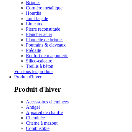
Briques
Cornière métallique
Hourdis
Joint façade
Linteaux
Pierre reconstituée
Plancher acier
Plaquette de briques
Poutrains & claveaux
Prédalle
Renfort de maçonnerie
Silico-calcaire
Treillis à béton
Voir tous les produits
Produit d'hiver
Produit d'hiver
Accessoires cheminées
Antigel
Appareil de chauffe
Cheminée
Citerne à mazout
Combustible